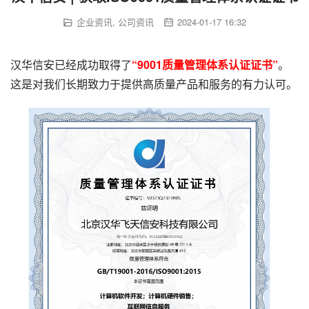
企业资讯
,
公司资讯
2024-01-17 16:32
汉华信安已经成功取得了
“
9
0
0
1质量管理体系
认
证
证
书
”
。
这是对我们长期致力于提供高质量产品和服务的有力认可。